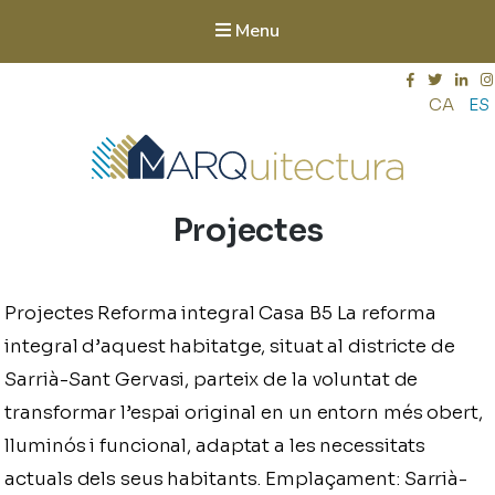
Menu
CA
ES
Marquitectura
Categoria:
Projectes
Arquitectura sostenible. Eficiència energètica i energies
renovables. Rehabilitacions energètiques. Rehabilitació
d'habitatges i edificis catalogats. Interiorisme.
Projectes Reforma integral Casa B5 La reforma
integral d’aquest habitatge, situat al districte de
Sarrià-Sant Gervasi, parteix de la voluntat de
transformar l’espai original en un entorn més obert,
lluminós i funcional, adaptat a les necessitats
actuals dels seus habitants. Emplaçament: Sarrià-