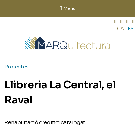
Menu
CA
ES
Marquitectura
Arquitectura sostenible. Eficiència energètica i energies
Projectes
renovables. Rehabilitacions energètiques. Rehabilitació
d'habitatges i edificis catalogats. Interiorisme.
Llibreria La Central, el
Raval
Rehabilitació d’edifici catalogat.