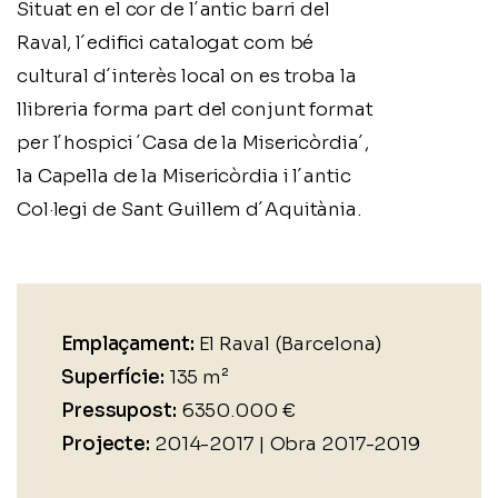
Situat en el cor de l´antic barri del
Raval, l´edifici catalogat com bé
cultural d´interès local on es troba la
llibreria forma part del conjunt format
per l´hospici ´Casa de la Misericòrdia´,
la Capella de la Misericòrdia i l´antic
Col·legi de Sant Guillem d´Aquitània.
Emplaçament:
El Raval (Barcelona)
Superfície:
135 m²
Pressupost:
6350.000 €
Projecte:
2014-2017 | Obra 2017-2019