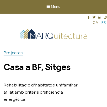
Menu
CA
ES
Marquitectura
Arquitectura sostenible. Eficiència energètica i energies
Projectes
renovables. Rehabilitacions energètiques. Rehabilitació
d'habitatges i edificis catalogats. Interiorisme.
Casa a BF, Sitges
Rehabilitació d’habitatge unifamiliar
aïllat amb criteris d’eficiència
energètica.